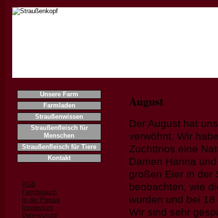
Home
Unsere Farm
August
Farmladen
Straußenwissen
Der August hat un
Straußenfleisch für
verwöhnt. Wir habe
Menschen
Straußenfleisch für Tiere
Zuchttrios eine Na
Kontakt
Damen Hanna und H
großen Eier in der
AGB
beobachten, wie d
Farmbesuch
wurden und bei 18
In der Presse
Impressum
Wir sind sehr gesp
Datenschutz