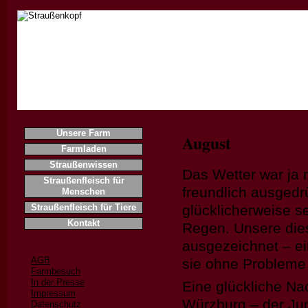
Home
Unsere Farm
August
Farmladen
Straußenwissen
Das Wetter war ja 
Straußenfleisch für
freundlich ausgedr
Menschen
Straußenfleisch für Tiere
glücklicherweise s
Kontakt
Regen. Unsere die
ausgezeichnet – ei
AGB
sie ohne Probleme 
Farmbesuch
In der Presse
Eine glückliche Na
Impressum
Würzburg – der Jun
Datenschutz