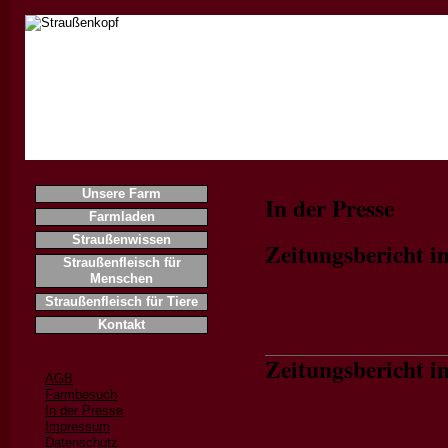
Home
Unsere Farm
In der Presse
Farmladen
Straußenwissen
Zeitungsbericht 
Straußenfleisch für
Menschen
Straußenfleisch für Tiere
Kontakt
Zeitungsbericht 
AGB
Farmbesuch
In der Presse
Impressum
Datenschutz