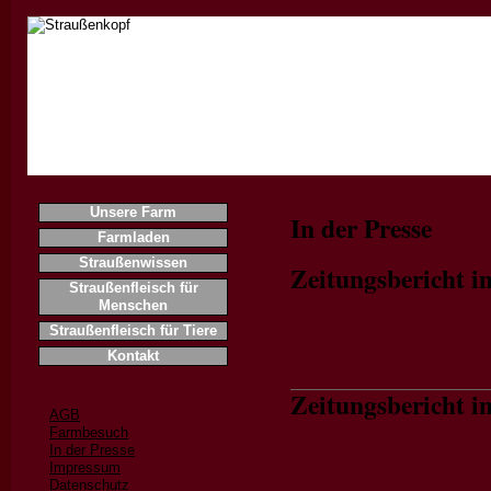
Home
Unsere Farm
In der Presse
Farmladen
Straußenwissen
Zeitungsbericht 
Straußenfleisch für
Menschen
Straußenfleisch für Tiere
Kontakt
Zeitungsbericht 
AGB
Farmbesuch
In der Presse
Impressum
Datenschutz