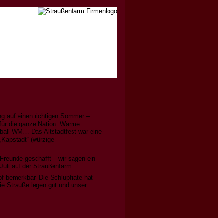
g auf einen richtigen Sommer –
 für die ganze Nation. Warme
ball-WM… Das Altstadtfest war eine
„Kapstadt“ (würzige
Freunde geschafft – wir sagen ein
Juli auf der Straußenfarm.
f bemerkbar. Die Schlupfrate hat
ie Strauße legen gut und unser