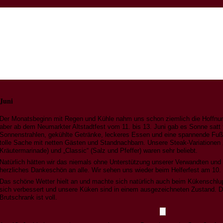
Juni
Der Monatsbeginn mit Regen und Kühle nahm uns schon ziemlich die Hoffnun
aber ab dem Neumarkter Altstadtfest vom 11. bis 13. Juni gab es Sonne satt
Sonnenstrahlen, gekühlte Getränke, leckeres Essen und eine spannende Fuß
tolle Sache mit netten Gästen und Standnachbarn. Unsere Steak-Variationen 
Kräutermarinade) und „Classic“ (Salz und Pfeffer) waren sehr beliebt.
Natürlich hätten wir das niemals ohne Unterstützung unserer Verwandten und 
herzliches Dankeschön an alle. Wir sehen uns wieder beim Helferfest am 10. 
Das schöne Wetter hielt an und machte sich natürlich auch beim Kükenschlup
sich verbessert und unsere Küken sind in einem ausgezeichneten Zustand. D
Brutschrank ist voll.